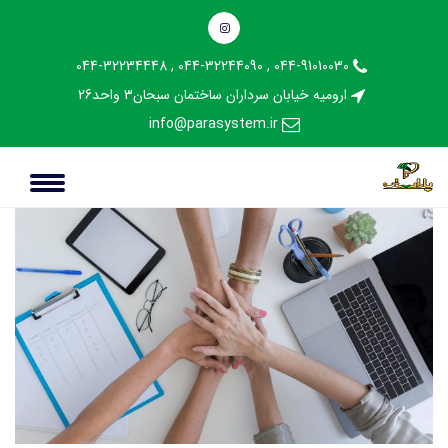
044-91010030 , 044-32244090 , 044-32234448
مدیریت اینستاگرام
ارومیه خیابان سرداران ساختمان سبحان3 واحد26
info@parasystem.ir