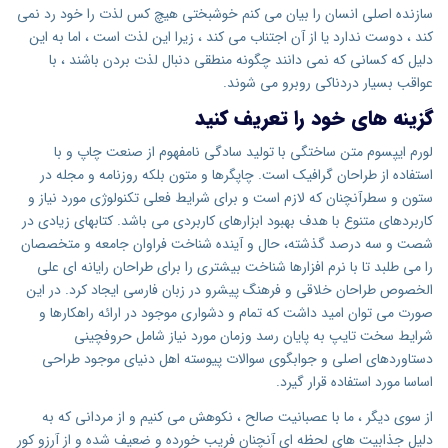
سازنده اصلی انسان را بیان می کنم خوشبختی هیچ کس لذت را خود رد نمی
کند ، دوست ندارد یا از آن اجتناب می کند ، زیرا این لذت است ، اما به این
دلیل که کسانی که نمی دانند چگونه منطقی دنبال لذت بردن باشند ، با
عواقب بسیار دردناکی روبرو می شوند.
گزینه های خود را تعریف کنید
لورم ایپسوم متن ساختگی با تولید سادگی نامفهوم از صنعت چاپ و با
استفاده از طراحان گرافیک است. چاپگرها و متون بلکه روزنامه و مجله در
ستون و سطرآنچنان که لازم است و برای شرایط فعلی تکنولوژی مورد نیاز و
کاربردهای متنوع با هدف بهبود ابزارهای کاربردی می باشد. کتابهای زیادی در
شصت و سه درصد گذشته، حال و آینده شناخت فراوان جامعه و متخصصان
را می طلبد تا با نرم افزارها شناخت بیشتری را برای طراحان رایانه ای علی
الخصوص طراحان خلاقی و فرهنگ پیشرو در زبان فارسی ایجاد کرد. در این
صورت می توان امید داشت که تمام و دشواری موجود در ارائه راهکارها و
شرایط سخت تایپ به پایان رسد وزمان مورد نیاز شامل حروفچینی
دستاوردهای اصلی و جوابگوی سوالات پیوسته اهل دنیای موجود طراحی
اساسا مورد استفاده قرار گیرد.
از سوی دیگر ، ما با عصبانیت صالح ، نكوهش می كنیم و از مردانی كه به
دلیل جذابیت های لحظه ای آنچنان فریب خورده و ضعیف شده و از آرزو كور