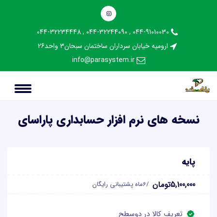
044-91010030 , 044-32244090 , 044-32234448
فروشگاه نرم افزاری پاراسای
ارومیه خیابان سرداران ساختمان سبحان3 واحد26
خانه
»
فروشگاه نرم افزاری پاراسای
info@parasystem.ir
نسخه های نرم افزار حسابداری پاراسای
پایه
5,100,000تومان
/6ماه پشتیبانی رایگان
تعریف کالا در دوسطح