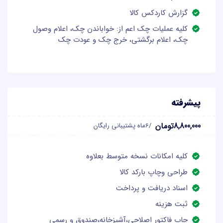
گزارش کاردکس کالا
کلیه عملیات چک اعم از: خواباندن چک، اعلام وصول
چک، اعلام برگشتی، خرج چک و عودت چک
پیشرفته
8,800,000تومان
/6ماه پشتیبانی رایگان
کلیه امکانات نسخه متوسط بعلاوه
طراحی وچاپ بارکد کالا
اسناد دریافت و پرداخت
ثبت هزینه
چاپ فاکتور اصلاحی،آشپزخانه،صندوق و رسمی