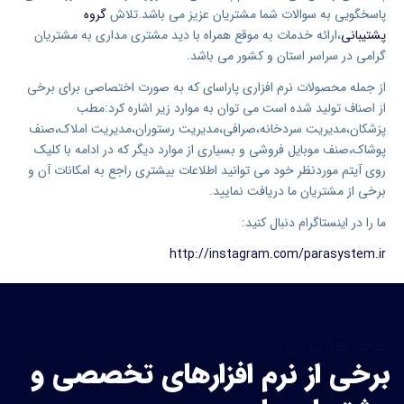
پاسخگویی به سوالات شما مشتریان عزیز می باشد.تلاش
گروه
پشتیبانی
،ارائه خدمات به موقع همراه با دید مشتری مداری به مشتریان
گرامی در سراسر استان و کشور می باشد.
از جمله محصولات نرم افزاری پاراسای که به صورت اختصاصی برای برخی
از اصناف تولید شده است می توان به موارد زیر اشاره کرد:مطب
پزشکان،مدیریت سردخانه،صرافی،مدیریت رستوران،مدیریت املاک،صنف
پوشاک،صنف موبایل فروشی و بسیاری از موارد دیگر که در ادامه با کلیک
روی آیتم موردنظر خود می توانید اطلاعات بیشتری راجع به امکانات آن و
برخی از مشتریان ما دریافت نمایید.
ما را در اینستاگرام دنبال کنید:
http://instagram.com/parasystem.ir
مطالعه های موردی
برخی از نرم افزارهای تخصصی و